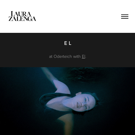
E L
at Oderteich with
El
.