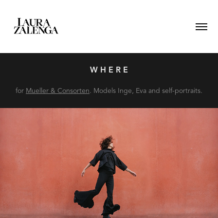
W H E R E
for
Mueller & Consorten
. Models Inge, Eva and self-portraits.